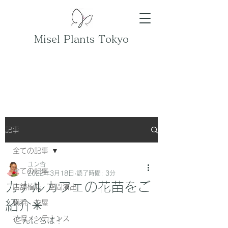
Misel Plants Tokyo
記事
全ての記事
ユン杏
全ての記事
2022年3月18日
読了時間: 3分
カナルカフェの花苗をご
店舗植栽 空間演出
紹介✳︎
横浜 花屋
花壇メンテナンス
こんにちは！