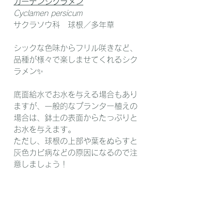
ガーデンシクラメン
Cyclamen persicum
サクラソウ科　球根／多年草
シックな色味からフリル咲きなど、
品種が様々で楽しませてくれるシク
ラメン✨
底面給水でお水を与える場合もあり
ますが、一般的なプランター植えの
場合は、鉢土の表面からたっぷりと
お水を与えます。
ただし、球根の上部や葉をぬらすと
灰色カビ病などの原因になるので注
意しましょう！