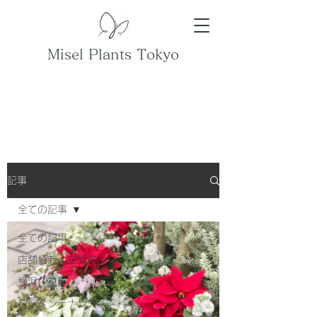
Misel Plants Tokyo
記事
全ての記事
全ての記事
店舗植栽 空間演出
横浜 花屋
花壇メンテナンス