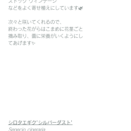
ストック'ヴィンテージ'
などをよく寄せ植えにしています🌿‬
次々と咲いてくれるので、
終わった花がらはこまめに花茎ごと
摘み取り、蕾に栄養がいくようにし
てあげます✨
シロタエギク'シルバーダスト'
Senecio cineraria