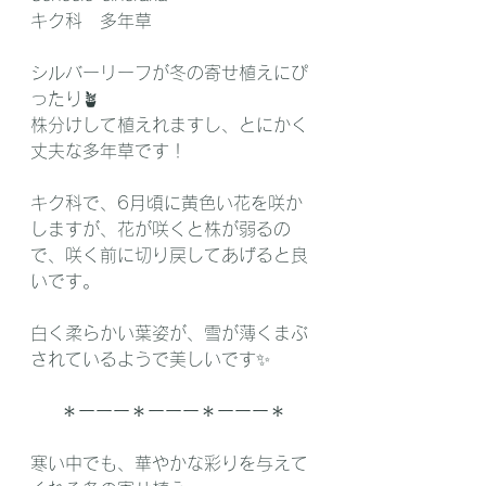
キク科　多年草
シルバーリーフが冬の寄せ植えにぴ
ったり🪴
株分けして植えれますし、とにかく
丈夫な多年草です！
キク科で、6月頃に黄色い花を咲か
しますが、花が咲くと株が弱るの
で、咲く前に切り戻してあげると良
いです。
白く柔らかい葉姿が、雪が薄くまぶ
されているようで美しいです✨
＊ーーー＊ーーー＊ーーー＊
寒い中でも、華やかな彩りを与えて