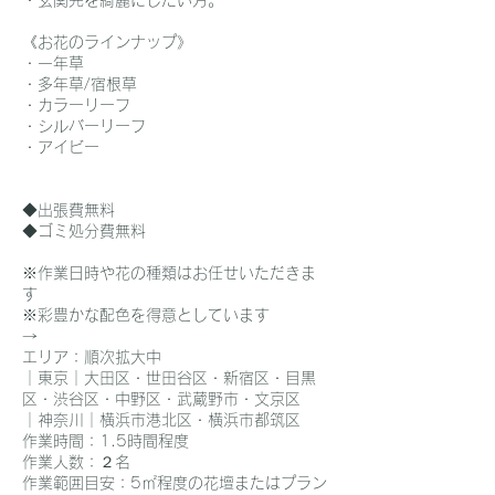
・玄関先を綺麗にしたい方。
《お花のラインナップ》
・一年草
・多年草/宿根草
・カラーリーフ
・シルバーリーフ
・アイビー
◆出張費無料
◆ゴミ処分費無料
※作業日時や花の種類はお任せいただきま
す
※彩豊かな配色を得意としています
→
エリア：順次拡大中
｜東京｜大田区・世田谷区・新宿区・目黒
区・渋谷区・中野区・武蔵野市・文京区
｜神奈川｜横浜市港北区・横浜市都筑区
作業時間：1.5時間程度
作業人数：２名
作業範囲目安：5㎡程度の花壇またはプラン