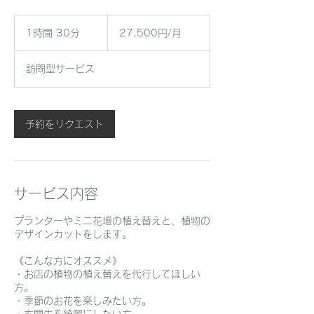
27,500
円/
1時間 30分
1
27,500円/月
月
時
3
訪問型サービス
0
分
予約をリクエスト
サービス内容
プランターやミニ花壇の植え替えと、植物の
デザインカットをします。
《こんな方にオススメ》
・お店の植物の植え替えを代行してほしい
方。
・季節のお花を楽しみたい方。