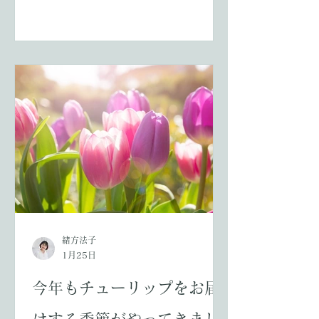
力的に伝えるための植栽演出について
お話しします。 多くの人が行き交う商
業施設やイベント会場、ポップアップ
ショップでは、空間そのものがブラン
ドのメッセージを語る重要な要素にな
ります。植物はその中で、視覚的にも
感覚的にも大きな役割を担います。🌿
👀 ● 企業が抱える「世界観づくり」の
課題 ブランドの世界観を空間で表現す
る際、企業の担当者からよく伺う悩み
があります。🧐 • ブランドイメージに
合う植物が分からない • 限られたスペ
ースでも印象的な演出をしたい • SNS
で拡散される“写真映え”を作りたい •
イベント期間に合わせた短期施工・撤
緒方法子
1月25日
去が必要 • 多くの人が通る場所でも植
物を美しく保ちたい 特に、東京ドーム
今年もチューリップをお届
や横浜赤レンガ倉庫など空間が広く展
開する場所、そしてブランドのポップ