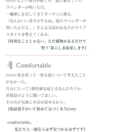
story:忙しい毎日が続く中、庭に植えていた
ラベンダーが咲いた日。
一輪挿しを出してきてキッチンに飾る。
「なんかいい香りがするね。庭のラベンダーが
咲いたんだよ。」そんな会話があなたのライフ
スタイルを整えてくれる。
【特別なことじゃない。
ただ植物があるだけで
"整う"暮らしを提案します】
Comfortable
story:家を買って一度も庭について考えたこと
がなかった。
自分にとって1番快適な庭とはなんだろうか…
世間話のように聞いてほしい。
その方が気楽に本音が話せるから。
【相談相手がいて初めて気づく本当のmy
comfortable。
私たちと一緒なら必ず見つかるはずです】