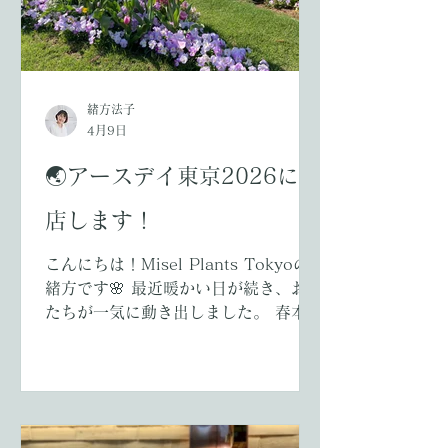
緒方法子
4月9日
🌏アースデイ東京2026に出
店します！
こんにちは！Misel Plants Tokyoの
緒方です🌸 最近暖かい日が続き、お花
たちが一気に動き出しました。 春本番
を迎え、1年の中でもいちばん植物が
元気に、そしていちばん美しく咲きそ
ろう季節がやってきましたね。 今日
は、そんな春の勢いにぴったりの 大切
なお知らせ をお届けします。 --- 🌏ア