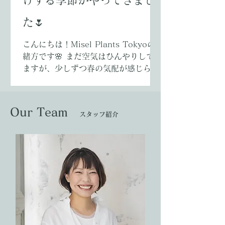
けする季節がやってきまし
アップなど… “ 世界観そのものが価値
” となる場所では、植栽の役割は単な
た🌷
る装飾ではありません。 植物は、ブラ
ンドの物語を空間に落とし込むための
こんにちは！Misel Plants Tokyoの
緒方です🌸 まだ空気はひんやりしてい
ますが、少しずつ春の気配が感じられ
るようになってきました。 寒い冬もあ
ともう少し。 いよいよ、お客様のお庭
にチューリップの蕾をお届けする季節
Our Team
スタッフ紹介
が始まります。 ミセルでは、球根では
なく蕾の状態のチューリップをお届け
することが多く、 「春を待つワクワク
を、少し早めに楽しんでいただきた
い」 そんな気持ちを込めています🌷
蕾のチューリップは、 ・色づき始める
瞬間 ・朝にふんわり開く姿 ・夕方に
そっと閉じる表情 など、毎日少しずつ
変化していく“春のドラマ”を楽しめる