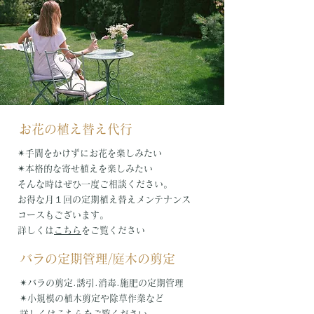
​お花の植え替え代行
✴︎手間をかけずにお花を楽しみたい
✴︎本格的な寄せ植えを楽しみたい
そんな時はぜひ一度ご相談ください。
お得な月１回の
定期植え替え
メンテナンス
コースもございます。
詳しくは
こちら​
をご覧ください
バラの定期管理/庭木の剪定
✴︎バラの剪定.誘引.
消毒.施肥の定期管理
✴︎小規模の植木剪定や除草作業など
詳しくは
こちら
をご覧ください