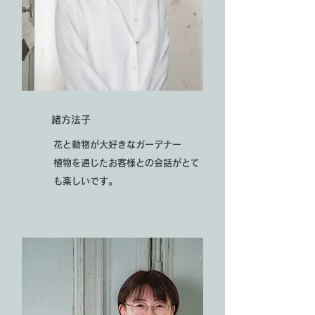
のが魅力です。 チューリップって…
そこにあるだけで「春がもうすぐだな
ぁ」と感じられる、特別な存在ですよ
ね。 --- 🌷チューリップをもっと楽し
む小さな豆知識 せっかくなので、お届
けしたチューリップを長く楽しむため
の、 ちょっとしたコツをいくつかご紹
介します。 💧一輪挿しは「水を少な
緒方法子
め」に チューリップは一輪挿しの場
花と動物が大好きなガーデナー
合、 2〜3cmの水で十分。 少なめの
​植物を通じたお客様との会話がとて
方が花もちが良くなります。 🌡涼しい
も楽しいです。
場所に置くと長