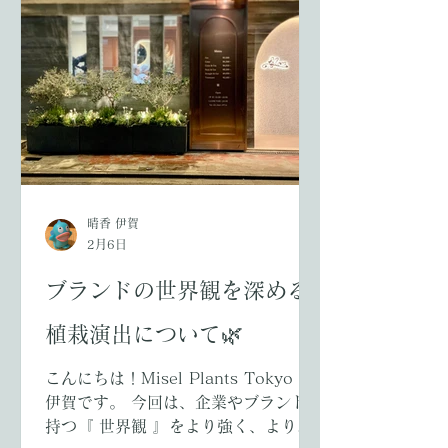
ースデイ東京2026に出店します！
Misel Plants Tokyoは、 代々木公園
で開催される「アースデイ東京
2026」 に出店いたします。 日時:4月
18日（土）・19日（日）10:00〜
18:00 アースデイは、世界175カ国・
約5億人が参加する地球環境イベン
ト。 東京会場は今年で25周年を迎
え、「春の地球文化祭」として多くの
団体やショップが集まります。 今年の
晴香 伊賀
2月6日
テーマのひとつは “SOCIAL
GOOD”。 人や社会、地球にやさしい
ブランドの世界観を深める
取り組みをしている出展者が並ぶエリ
アです。 その中に Misel Plants
植栽演出について🌿
Tokyo の名前が並んでいることが、
本当に嬉しくて胸が熱くなりました。 ￼
こんにちは！Misel Plants Tokyo の
--- 🌱Misel Plants Tokyoが
伊賀です。 今回は、企業やブランドが
持つ『 世界観 』をより強く、より魅