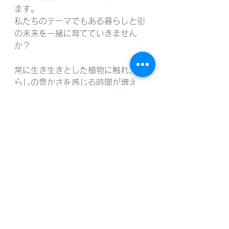
ます。
私たちのテーマでもある暮らしと街
の未来を一緒に育てていきません
か？
常に生き生きとした植物に触れ、暮
らしの豊かさを感じる時間が増え
る、そんなプチガーデニングライフ
をお手伝いさせていただくサブスク
サービスを是非一度お試しください
♪♪
*********************************
****************
MiselPlantsTokyo
運営：株式会社ローズガーデンカン
パニー
〒224-0025 神奈川県横浜市都筑