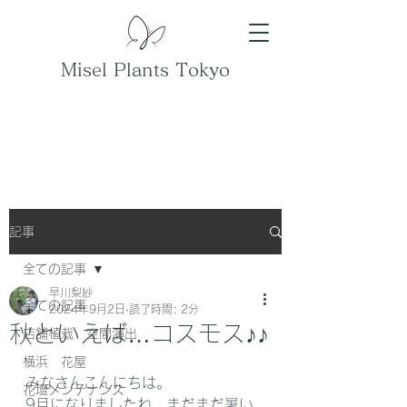
Misel Plants Tokyo
記事
全ての記事
早川梨紗
全ての記事
2024年9月2日
読了時間: 2分
秋といえば…コスモス♪♪
店舗植栽 空間演出
横浜 花屋
みなさんこんにちは。
花壇メンテナンス
9月になりましたね。まだまだ暑い