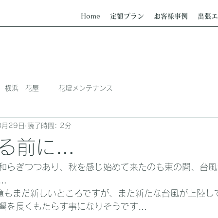
Home
定額プラン
お客様事例
出張エ
横浜 花屋
花壇メンテナンス
8月29日
読了時間: 2分
る前に…
和らぎつつあり、秋を感じ始めて来たのも束の間、台風
…
憶もまだ新しいところですが、また新たな台風が上陸し
響を長くもたらす事になりそうです…