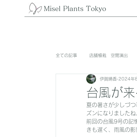
Misel Plants Tokyo
全ての記事
店舗植栽 空間演出
伊賀晴香
2024年
台風が来
夏の暑さが少しづつ
ズンになりましたね
前回の台風9号の記
きも遅く、雨風の影