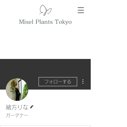
Misel Plants Tokyo
その他
フォローする
脚本
緒方りな
ガーデナー