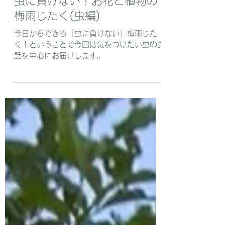
緒方法子
2025年6月21日
読了時間: 3分
虫に負けない！お花と植物の
梅雨じたく(虫編)
今日からできる「虫に負けない」梅雨じた
く！ということで今回は気をつけたい虫のお
話を中心にお届けします。