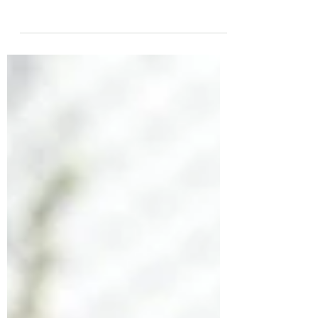
緒方法子
2025年5月23日
読了時間: 2分
特別じゃなくていい。バラを
もっと身近に楽しむ暮らし
バラのシーズン真っ盛りになりましたね🌹
お散歩すると公園や街角からふわっとバラの
香りが漂ってきて幸せな気分になります。
「自分で育てるには難しそう…」「手がかか
る」「病気になりやすい」そんなイメージを
持っていませんか？ でも実は、近年の品種
改良により耐病性がとっても向上し、ちょっ
としたお手入れで気軽に、日常に取り入れる
ことができるお花になりました。種類や大き
さも様々で、お庭やベランダ、玄関など場所
に応じて育てることができます。