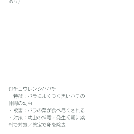
あり)
◎チュウレンジハバチ
・特徴：バラによくつく黒いハチの
仲間の幼虫
・被害：バラの葉が食べ尽くされる
・対策：幼虫の捕殺／発生初期に薬
剤で対処／剪定で卵を除去