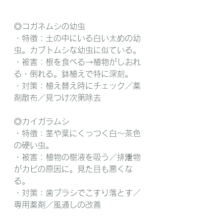
◎コガネムシの幼虫 
・特徴：土の中にいる白い太めの幼
虫。カブトムシな幼虫に似ている。
・被害：根を食べる→植物がしおれ
る・倒れる。鉢植えで特に深刻。 
・対策：植え替え時にチェック／薬
剤散布／見つけ次第除去
◎カイガラムシ
・特徴：茎や葉にくっつく白～茶色
の硬い虫。
・被害：植物の樹液を吸う／排泄物
がカビの原因に。見た目も悪くな
る。
・対策：歯ブラシでこすり落とす／
専用薬剤／風通しの改善