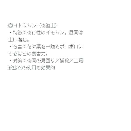
◎ヨトウムシ（夜盗虫） 
・特徴：夜行性のイモムシ。昼間は
土に潜む。
・被害：花や葉を一晩でボロボロに
するほどの食害力。
・対策：夜間の見回り／捕殺／土壌
殺虫剤の使用も効果的