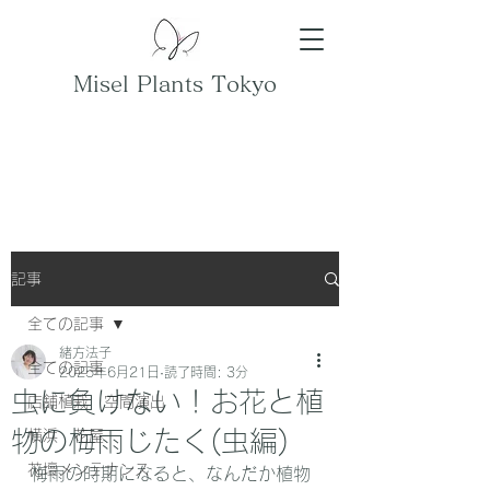
Misel Plants Tokyo
記事
全ての記事
緒方法子
全ての記事
2025年6月21日
読了時間: 3分
虫に負けない！お花と植
店舗植栽 空間演出
物の梅雨じたく(虫編)
横浜 花屋
花壇メンテナンス
梅雨の時期になると、なんだか植物