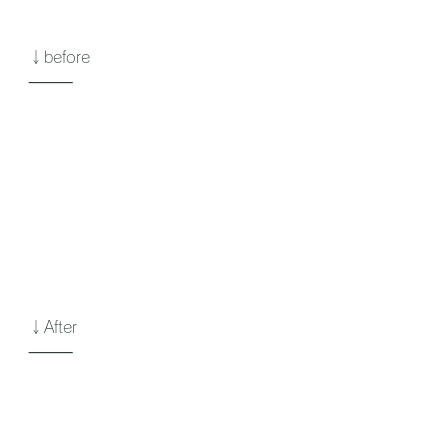
↓before
⸻
↓After
⸻