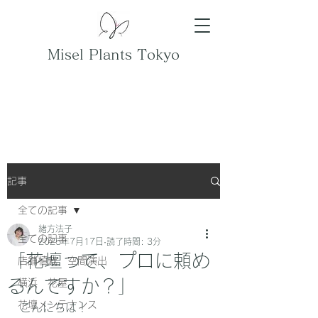
Misel Plants Tokyo
記事
全ての記事
緒方法子
全ての記事
2025年7月17日
読了時間: 3分
「花壇って、プロに頼め
店舗植栽 空間演出
るんですか？」
横浜 花屋
花壇メンテナンス
こんにちは！