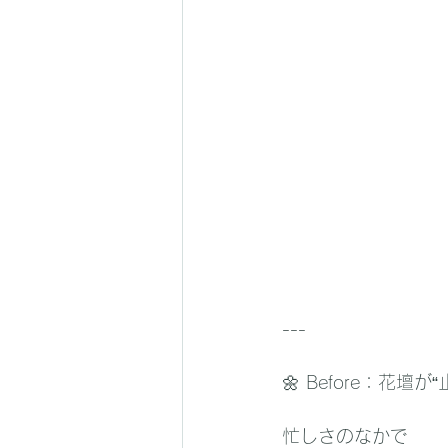
---
🌼 Before：花壇
忙しさのなかで