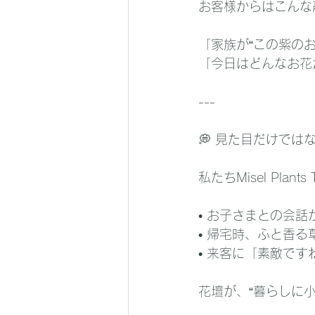
お客様からはこんな
「家族が“この紫の
「今日はどんなお花
---
💭 見た目だけでは
私たちMisel Pl
• お子さまとの会話
• 帰宅時、ふと香
• 来客に「素敵で
花壇が、“暮らしに