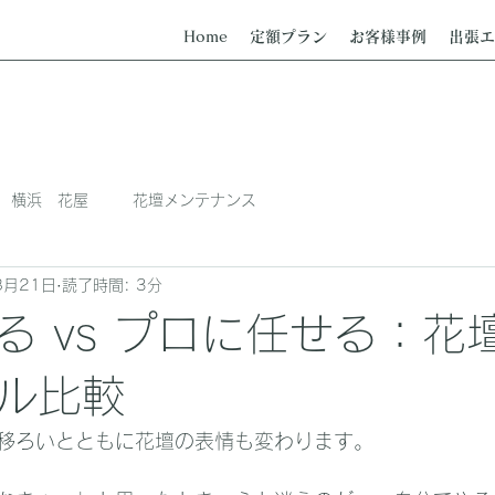
Home
定額プラン
お客様事例
出張エ
横浜 花屋
花壇メンテナンス
8月21日
読了時間: 3分
る vs プロに任せる：花
ル比較
移ろいとともに花壇の表情も変わります。