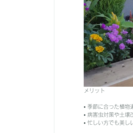
メリット
• 季節に合った植
• 病害虫対策や土
• 忙しい方でも美