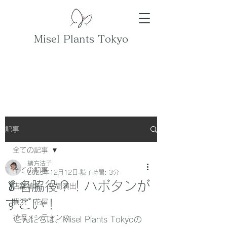
Misel Plants Tokyo
記事
全ての記事
緒方法子
全ての記事
2025年12月12日
読了時間: 3分
🥬名脇役？！ハボタンが
店舗植栽 空間演出
すごい！
横浜 花屋
花壇メンテナンス
こんにちは、Misel Plants Tokyoの