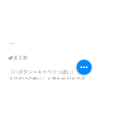
---
🌿まとめ
「ハボタン＝キャベツっぽい」「お
正月だけの飾り」と思われがちです
が、実は寄せ植えや花壇をオシャレ
に格上げしてくれる名脇役。
そして今では、主役級の存在感を放
つ植物へと進化しています。
冬の庭に取り入れてみると、新しい
発見があるかもしれません。