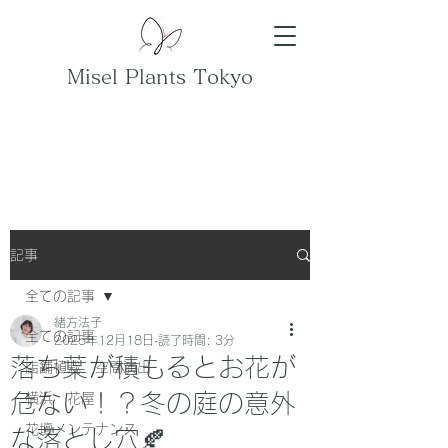
Misel Plants Tokyo
記事
全ての記事
緒方法子
全ての記事
2025年12月18日
読了時間: 3分
落ち葉が積もるとお花が
店舗植栽 空間演出
危ない！？冬の庭の意外
横浜 花屋
花壇メンテナンス
な落とし穴🍂