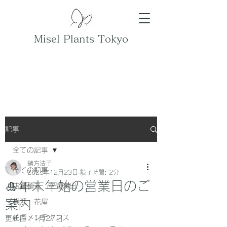
Misel Plants Tokyo
記事
全ての記事
緒方法子
全ての記事
2025年12月23日
読了時間: 2分
🎍年末年始の営業日のご
店舗植栽 空間演出
案内
横浜 花屋
花壇メンテナンス
更新日：
1月27日