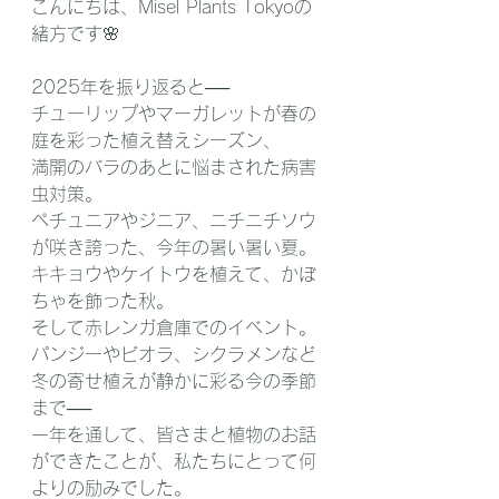
こんにちは、Misel Plants Tokyoの
緒方です🌸
2025年を振り返ると──
チューリップやマーガレットが春の
庭を彩った植え替えシーズン、
満開のバラのあとに悩まされた病害
虫対策。
ペチュニアやジニア、ニチニチソウ
が咲き誇った、今年の暑い暑い夏。
キキョウやケイトウを植えて、かぼ
ちゃを飾った秋。
そして赤レンガ倉庫でのイベント。
パンジーやビオラ、シクラメンなど
冬の寄せ植えが静かに彩る今の季節
まで──
一年を通して、皆さまと植物のお話
ができたことが、私たちにとって何
よりの励みでした。