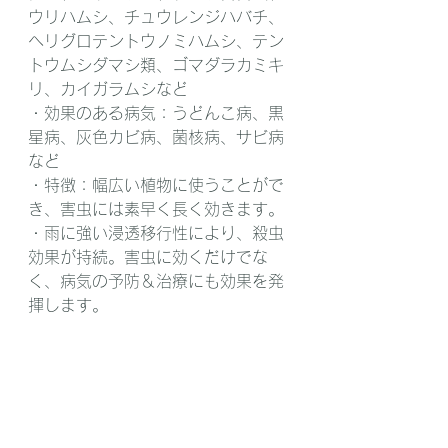
ウリハムシ、チュウレンジハバチ、
ヘリグロテントウノミハムシ、テン
トウムシダマシ類、ゴマダラカミキ
リ、カイガラムシなど
・効果のある病気：うどんこ病、黒
星病、灰色カビ病、菌核病、サビ病
など
・特徴：幅広い植物に使うことがで
き、害虫には素早く長く効きます。
・雨に強い浸透移行性により、殺虫
効果が持続。害虫に効くだけでな
く、病気の予防＆治療にも効果を発
揮します。