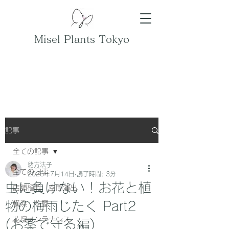
Misel Plants Tokyo
記事
全ての記事
緒方法子
全ての記事
2025年7月14日
読了時間: 3分
虫に負けない！お花と植
店舗植栽 空間演出
物の梅雨じたく Part2
横浜 花屋
花壇メンテナンス
(お薬で守る編)