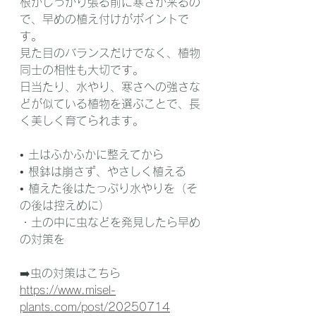
根がしっかり張る前に寒さが来るの
で、早めの植え付けがポイントで
す。
見た目のバランスだけでなく、植物
同士の相性も大切です。
日当たり、水やり、寒さへの強さな
どが似ている植物を選ぶことで、長
く美しく育てられます。
• 土はふかふかに整えてから
• 根鉢は崩さず、やさしく植える
• 植えた後はたっぷり水やりを（そ
の後は控えめに）
・土の中に虫などを発見したら早め
の対策を
➡️虫の対策はこちら
https://www.misel-
plants.com/post/20250714