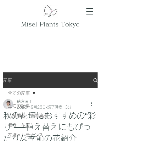
Misel Plants Tokyo
記事
全ての記事
緒方法子
全ての記事
2025年9月26日
読了時間: 3分
秋の花壇におすすめの“彩
店舗植栽 空間演出
り”──植え替えにもぴっ
横浜 花屋
花壇メンテナンス
たりな季節の花紹介