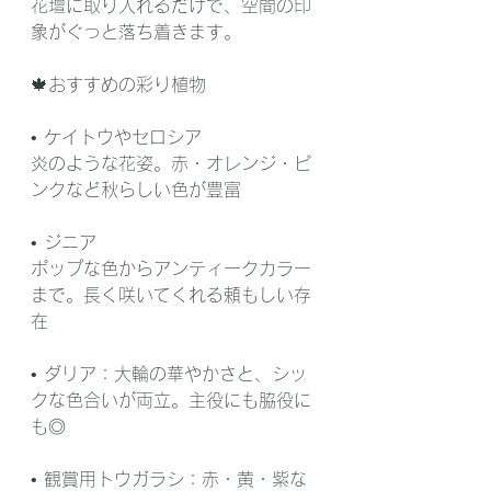
花壇に取り入れるだけで、空間の印
象がぐっと落ち着きます。
🍁おすすめの彩り植物
• ケイトウやセロシア
炎のような花姿。赤・オレンジ・ピ
ンクなど秋らしい色が豊富
• ジニア
ポップな色からアンティークカラー
まで。長く咲いてくれる頼もしい存
在
• ダリア：大輪の華やかさと、シッ
クな色合いが両立。主役にも脇役に
も◎
• 観賞用トウガラシ：赤・黄・紫な